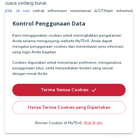
cuaca sedang buruk.
Klik di sini
untuk informasi mengenai ASTINet internet
dedicated selengkapnya.
Kontrol Penggunaan Data
Produk Rekomendasi
Kami menggunakan cookies untuk meningkatkan pengalaman
Anda selama mengunjungi website MyTEnS. Anda dapat
mengatur penggunaan cookies dan menentukan jenis informasi
yang ingin Anda bagikan.
ASTINet Dedicated Internet
Cookies digunakan untuk menyimpan preferensi, menganalisis
penggunaan situs, serta menyediakan konten yang sesuai
Koneksi internet berkecepatan tinggi yang
dengan minat Anda.
menghubungkan bisnis Anda dengan dunia...
Terima Semua Cookies
Jelajahi solusi dari MyTEnS
Hanya Terima Cookies yang Diperlukan
lihat di sini
Rincian Cookies di MyTEnS,
.