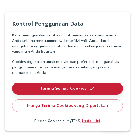
Insight Terkait
Kontrol Penggunaan Data
Cerita Sukses
Kami menggunakan cookies untuk meningkatkan pengalaman
Anda selama mengunjungi website MyTEnS. Anda dapat
Meningkatkan Layanan Pengelolaan Air
mengatur penggunaan cookies dan menentukan jenis informasi
dengan Smart Water Meter
yang ingin Anda bagikan.
Air merupakan salah satu kebutuhan vital
kehidupan yang tidak dapat digantikan
Cookies digunakan untuk menyimpan preferensi, menganalisis
oleh apapun. Keberadaan perusahaan
penggunaan situs, serta menyediakan konten yang sesuai
Mar 06, 2023
pengelolaan air merupakan sebuah
dengan minat Anda.
keharusan karena saat ini air yang tersedia
tidak dapat digunakan secara langsung
Artikel
Terima Semua Cookies
disebabkan oleh berbagai alasan seperti
Big Data, Teknologi yang Mampu
terkontaminasi mineral berbahaya atau
Mengubah Bisnis dan Perilaku
Big Data adalah data dalam jumlah besar
Hanya Terima Cookies yang Diperlukan
tercemar oleh kondisi lingkungan serta
Konsumen
yang tidak dapat diproses dan dianalisis
berbagai alasan lainnya. Di Indonesia, air
jika menggunakan cara konvensional.
Sep 27, 2022
bersih dikelola oleh perusahaan milik
lihat di sini
Rincian Cookies di MyTEnS,
.
Berbeda dengan metode analisis
negara yang pada pelaksanaannya
menggunakan sampel data, Big Data akan
dipecah ke dalam perusahaan milik daerah